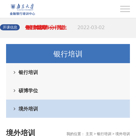
2022-03-17
提升
托“信托登记业
· 南京大学——邮储
2022-03-02
务”专题培
银行本溪市分行监
· 南京大学——民生
开课信息
2022-02-24
管培训班
银行保定分行《民
· 南京大学——中行
银行培训
2022-02-21
法典》解
洛阳分行对公客户
· 南京大学——中国
银行培训
2022-02-18
经理能力
银行淄博分行个人
· 工行扬州分行领导
硕博学位
2022-02-18
外汇基础
力提升培训班在南
· 南京大学—中行汉
境外培训
2022-02-16
京大学
口分行中层营销培
· 南京大学—云南祥
境外培训
2022-02-15
训班顺利
云商业银行《民法
· 南京大学-银行人
我的位置：
主页
>
银行培训
>
境外培训