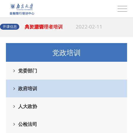
2022-02-15
训班顺利
云商业银行《民法
· 南京大学-银行人
2022-02-11
典》培训
力资源管理者培训
开课信息
2022-01-21
班
党政培训
党委部门
政府培训
人大政协
公检法司